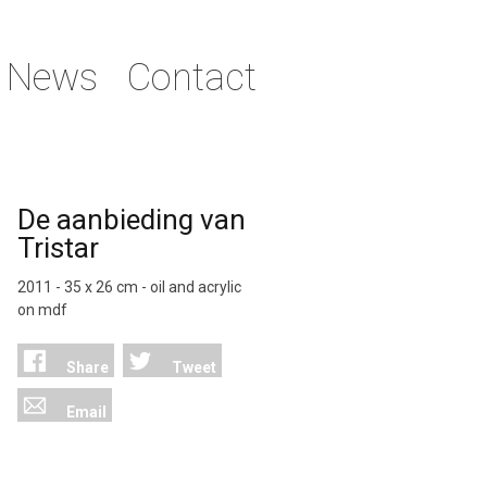
News
Contact
De aanbieding van
Tristar
2011 - 35 x 26 cm - oil and acrylic
on
mdf
Share
Tweet
Email